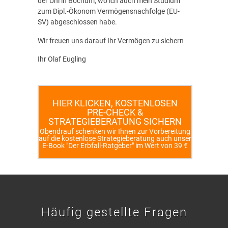
der Uni in Bochum, wo ich auch mein Studium
zum Dipl.-Ökonom Vermögensnachfolge (EU-
SV) abgeschlossen habe.
Wir freuen uns darauf Ihr Vermögen zu sichern
Ihr Olaf Eugling
HIER KLICKEN, KOSTENLOSEN
PRE-CHECK &
STRATEGIEBERATUNG SICHERN
Obendrauf schenken wir Ihnen zur Vorbereitung
auf die kostenlose Strategieberatung auch unser
E-Book "Der Erbfall-Ratgeber" im Wert von 39 €
Häufig gestellte Fragen