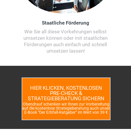
Staatliche Förderung
Wie Sie all diese Vorkehrungen selbst
umsetzen können oder mit staatlichen
Förderungen auch einfach und schnell
umsetzen lassen!
HIER KLICKEN, KOSTENLOSEN
PRE-CHECK &
STRATEGIEBERATUNG SICHERN
Obendrauf schenken wir Ihnen zur Vorbereitung
auf die kostenlose Strategieberatung auch unser
E-Book "Der Erbfall-Ratgeber" im Wert von 39 €