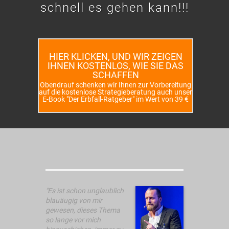
schnell es gehen kann!!!
HIER KLICKEN, UND WIR ZEIGEN
IHNEN KOSTENLOS, WIE SIE DAS
SCHAFFEN
Obendrauf schenken wir Ihnen zur Vorbereitung
auf die kostenlose Strategieberatung auch unser
E-Book "Der Erbfall-Ratgeber" im Wert von 39 €
"Es ist schon unglaublich
blauäugig von mir
gewesen, dieses Thema
so lange vor mich