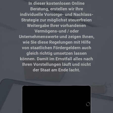
In dieser kostenlosen Online
Beratung, erstellen wir Ihre
individuelle Vorsorge- und Nachlass-
Strategie zur möglichst steuerfreien
Weitergabe Ihrer vorhandenen
Vermögens-und / oder
Unternehmenswerte und zeigen Ihnen,
wie Sie diese Regelungen mit Hilfe
von staatlichen Fördergeldern auch
gleich richtig umsetzen lassen
können. Damit im Ernstfall alles nach
Ihren Vorstellungen läuft und nicht
der Staat am Ende lacht.