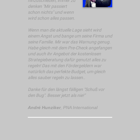
hinzuschieben, immer zu
denken "Mir passiert
schon nichts" und wenn
wird schon alles passen.
Wenn man die aktuelle Lage sieht wird
einem Angst und bange um seine Firma und
seine Familie. Mir war das Warnung genug.
Habe gleich mit dem Pre-Check angefangen
und auch ihr Angebot der kostenlosen
Strategieberatung dafür genutzt alles zu
regeln! Das mit den Fördergeldern war
natürlich das perfekte Budget, um gleich
alles sauber regeln zu lassen..
Danke für den längst fälligen "Schuß vor
den Bug". Besser jetzt als nie!"
André Hunziker
,
PNA International