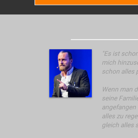
"Es ist scho
mich hinzusc
schon alles 
Wenn man di
seine Famili
angefangen u
alles zu reg
gleich alles 