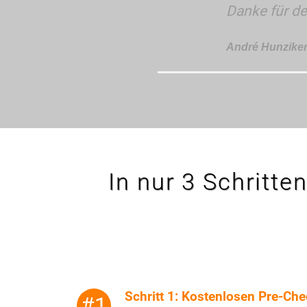
Danke für den
André Hunzike
In nur 3 Schritte
Schritt 1: Kostenlosen Pre-Ch
#1