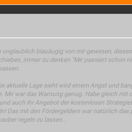
n unglaublich blauäugig von mir gewesen, diese
hieben, immer zu denken "Mir passiert schon n
passen.
e aktuelle Lage sieht wird einem Angst und ban
e. Mir war das Warnung genug. Habe gleich mit
nd auch ihr Angebot der kostenlosen Strategie
eln! Das mit den Fördergeldern war natürlich das
sauber regeln zu lassen..