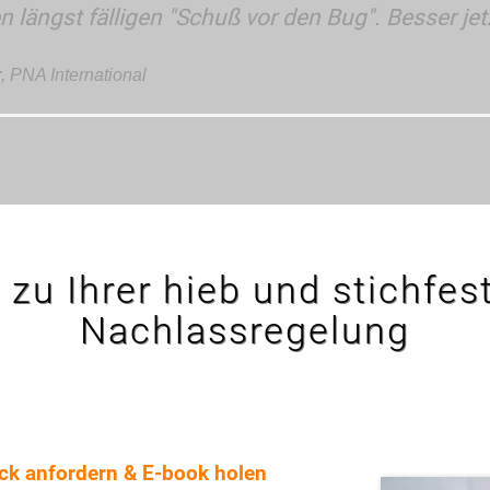
 längst fälligen "Schuß vor den Bug". Besser jetz
r
,
PNA International
n zu Ihrer hieb und stichfe
Nachlassregelung
eck anfordern & E-book holen